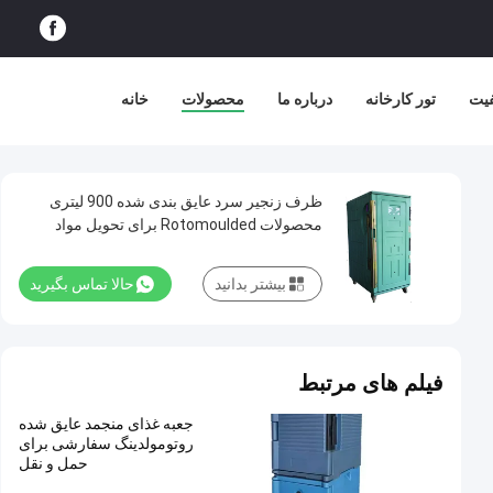
فیت
تور کارخانه
درباره ما
محصولات
خانه
ظرف زنجیر سرد عایق بندی شده 900 لیتری
محصولات Rotomoulded برای تحویل مواد
غذایی
بیشتر بدانید
حالا تماس بگیرید
فیلم های مرتبط
جعبه غذای منجمد عایق شده
روتومولدینگ سفارشی برای
حمل و نقل