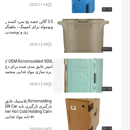
محصولات Rotomoolded
2022-11-16
00:16
3.5 گالن جعبه یخ سرد کننده ر
وتومولد برای کمپینگ ، ماهیگی
ری و نوشیدنی
محصولات Rotomoolded
2025-12-29
09:07
OEM Rotomoulded 900L ک
انتینر عایق بندی شده برای ذخ
یره سازی مواد غذایی منجمد
محصولات Rotomoolded
2025-12-29
00:08
Rotomolding پلاستیک عایق
بارگیری بارگیری تابه GN Car
rier Hot Cold Holding Carri
er تابه مواد غذایی
محصولات Rotomoolded
00:14
2025-03-19