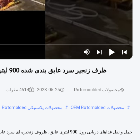
ظرف زنجیر سرد عایق بندی شده 900 لیتری محصولات Rotomoulded برای تحویل مواد غذایی
محصولات Rotomoolded
2023-05-25
4614 نظرات
#
محصولات OEM Rotomolded
#
محصولات پلاستیکی Rotomolded
حمل و نقل غذاهای دریایی رول 900 لیتری عایق، ظ
عایق بندی شده 900 لیتری به نوع خاصی از ظرف مورد استفاده برای حمل و نقل ...