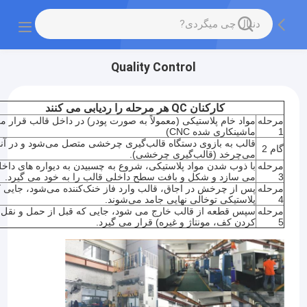
Quality Control
کارکنان QC هر مرحله را ردیابی می کنند
مرحله
مواد خام پلاستیکی (معمولاً به صورت پودر) در داخل قالب قرار می 
1
ماشینکاری شده CNC)
قالب به بازوی دستگاه قالب‌گیری چرخشی متصل می‌شود و در آنج
گام 2
می‌چرخد (قالب‌گیری چرخشی).
مرحله
با ذوب شدن مواد پلاستیکی، شروع به چسبیدن به دیواره های داخ
3
می سازد و شکل و بافت سطح داخلی قالب را به خود می گیرد.
مرحله
پس از چرخش در اجاق، قالب وارد فاز خنک‌کننده می‌شود، جایی 
4
پلاستیکی توخالی نهایی جامد می‌شوند.
مرحله
سپس قطعه از قالب خارج می شود، جایی که قبل از حمل و نقل تحت
5
کردن کف، مونتاژ و غیره) قرار می گیرد.