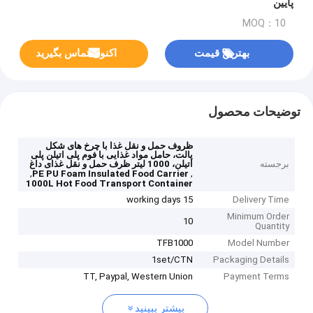
پایین
MOQ：10
بهترین قیمت
اکنون تماس بگیرید
توضیحات محصول
ظروف حمل و نقل غذا با چرخ های شکل
پالت، حامل مواد غذایی با فوم پلی اتیلن پلی
برجسته
اتیلن، 1000 لیتر ظرف حمل و نقل غذای داغ
,
,
PE PU Foam Insulated Food Carrier
1000L Hot Food Transport Container
15 working days
Delivery Time
Minimum Order
10
Quantity
TFB1000
Model Number
1set/CTN
Packaging Details
TT, Paypal, Western Union
Payment Terms
بیشتر ببینید